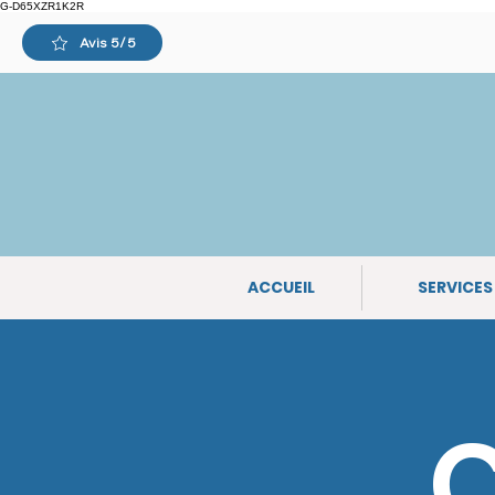
G-D65XZR1K2R
Avis 5/5
75 rue Louis Girardin 34080
Montpellier
ACCUEIL
SERVICES