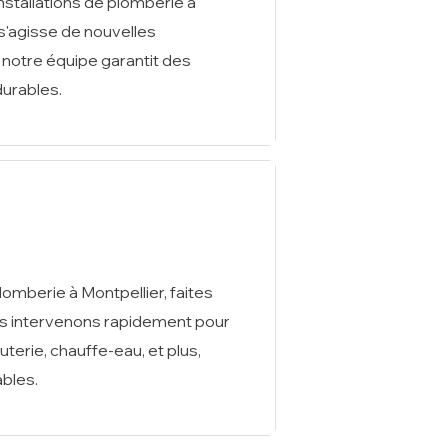
nstallations de plomberie à
 s'agisse de nouvelles
 notre équipe garantit des
durables.
omberie à Montpellier, faites
s intervenons rapidement pour
erie, chauffe-eau, et plus,
ables.