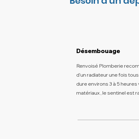
Besoin d'un dé
Désembouage
Renvoisé Plomberie reco
d'un radiateur une fois tous
dure environs 3 à 5 heures v
matériaux , le sentinel est r