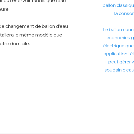
 du réservoir tandis que l’eau
ballon classiqu
eure.
la conso
 de changement de ballon d’eau
Le ballon conn
stallera le même modèle que
économies gra
votre domicile.
électrique que 
application té
il peut gérer
soudain d'eau