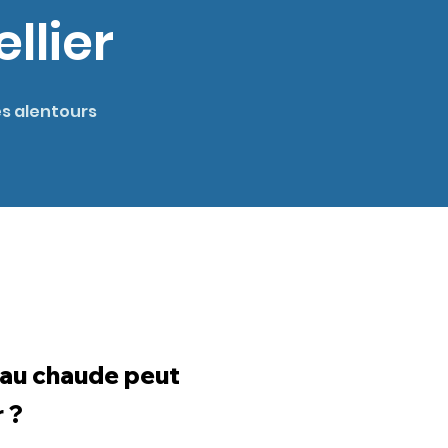
llier
es alentours
eau chaude peut
 ?