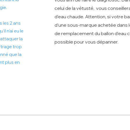
gie.
celui de la vétusté, vous conseille
d’eau chaude. Attention, si votre ball
s les 2 ans
d’une sous-marque achetée dans le
’il n’ai eu le
de remplacement du ballon d’eau c
attaquer la
possible pour vous dépanner.
rtrage trop
onné que la
nt plus en