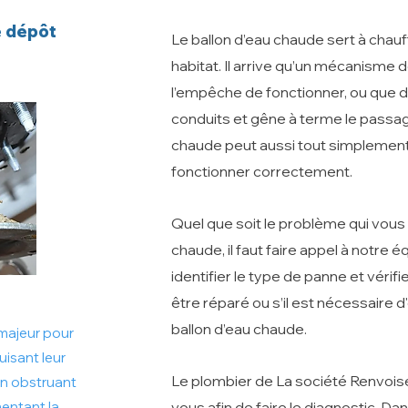
e dépôt
Le ballon d’eau chaude sert à chauff
habitat. Il arrive qu’un mécanisme d
l’empêche de fonctionner, ou que d
conduits et gêne à terme le passage
chaude peut aussi tout simplement 
fonctionner correctement.
Quel que soit le problème qui vous
chaude, il faut faire appel à notre
identifier le type de panne et vérifi
être réparé ou s’il est nécessaire
ballon d’eau chaude.​
majeur pour
uisant leur
Le plombier de La société Renvois
 en obstruant
mentant la
vous afin de faire le diagnostic. D