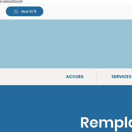
G-D65XZR1K2R
Avis 5/5
75 rue Louis Girardin 34080
Montpellier
ACCUEIL
SERVICES
Rempla