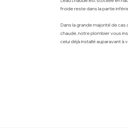
L’eau chaude est stockée en haut
froide reste dans la partie inféri
Dans la grande majorité de cas
chaude, notre plombier vous in
celui déjà installé auparavant à 