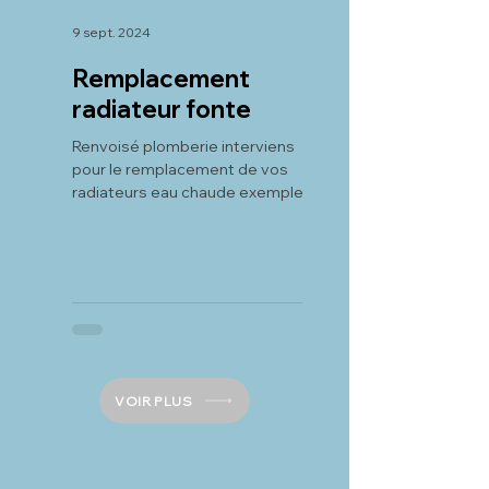
9 sept. 2024
19 juil. 2024
Remplacement
Rénovation d
radiateur fonte
salle de bain à
Montpellier
Renvoisé plomberie interviens
pour le remplacement de vos
Rénover sa salle de b
radiateurs eau chaude exemple
transformer un espac
d'une rénovation placo puis pose
en un véritable havre 
de nouveau...
Montpellier, Renvoisé
est le...
VOIR PLUS