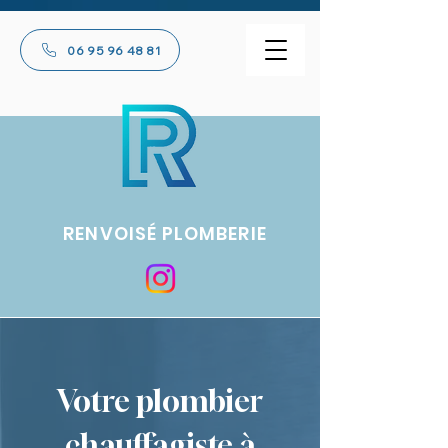
G-D65XZR1K2R
06 95 96 48 81
RENVOISÉ PLOMBERIE
Votre plombier
chauffagiste à